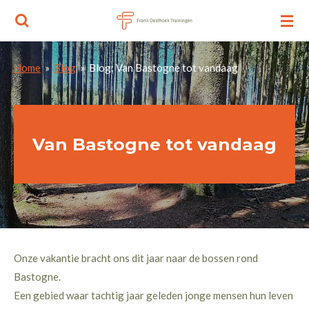
Ga
direct
naar
Home
»
Blog
»
Blog: Van Bastogne tot vandaag
de
hoofdinhoud
Van Bastogne tot vandaag
Onze vakantie bracht ons dit jaar naar de bossen rond
Bastogne.
Een gebied waar tachtig jaar geleden jonge mensen hun leven