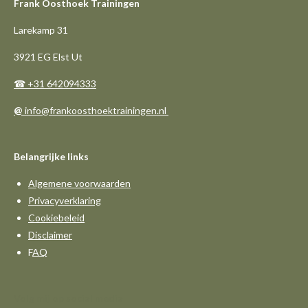
Frank Oosthoek Trainingen
Larekamp 31
3921 EG Elst Ut
☎ +31 642094333
@
info@frankoosthoektrainingen.nl
Belangrijke links
Algemene voorwaarden
Privacyverklaring
Cookiebeleid
Disclaimer
F
AQ
Volg mij op social media